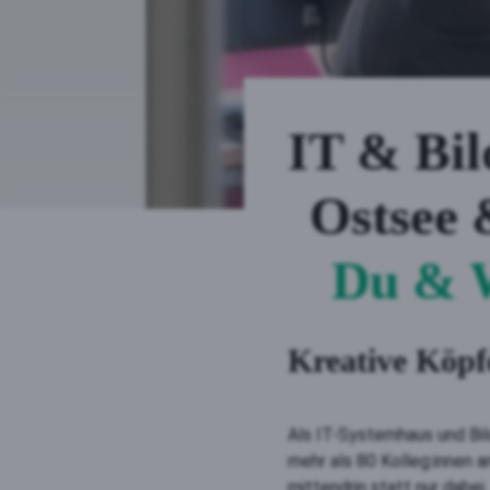
IT & Bil
Ostsee 
Du & 
Kreative Köpf
Als IT-Systemhaus und Bil
mehr als 80 Kolleg:innen a
mittendrin statt nur dabei.