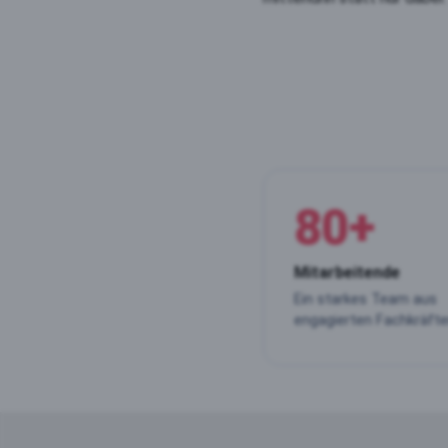
80
+
Mitarbeitende
Ein starkes Team aus
engagierten Fachkräfte