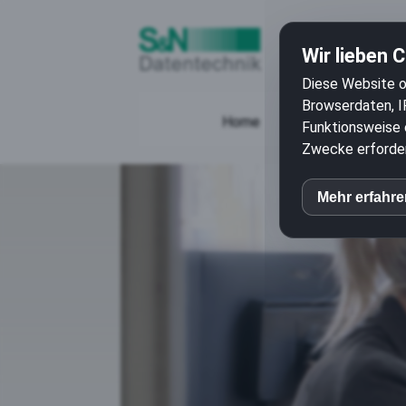
Wir lieben 
Diese Website o
Browserdaten, I
Home
IT Weiterbildung
Funktionsweise e
Zwecke erforderl
Mehr erfahr
inCM
Mato
Goog
Auswahl akz