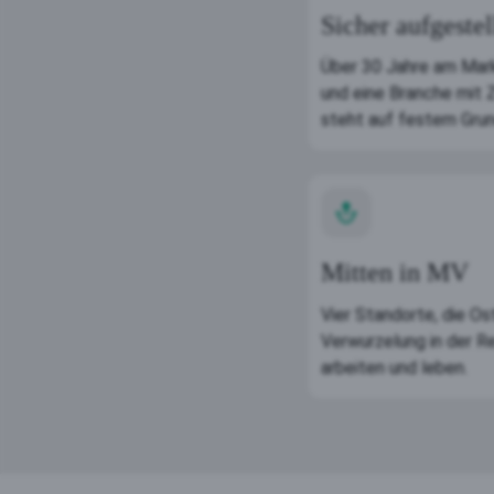
Sicher aufgestel
Über 30 Jahre am Mar
und eine Branche mit 
steht auf festem Grun
Mitten in MV
Vier Standorte, die Os
Verwurzelung in der Re
arbeiten und leben.