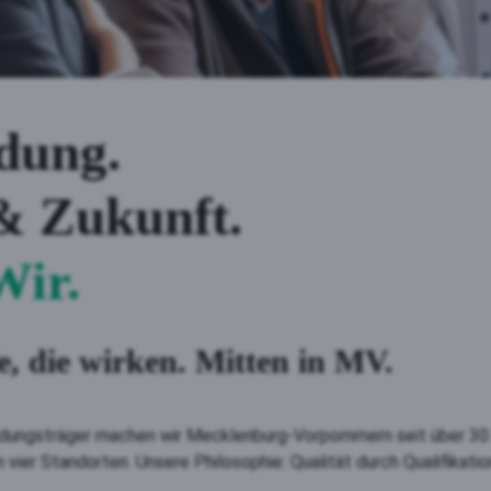
dung.
& Zukunft.
Wir.
e, die wirken. Mitten in MV.
dungsträger machen wir Mecklenburg-Vorpommern seit über 30 J
n vier Standorten. Unsere Philosophie: Qualität durch Qualifikati