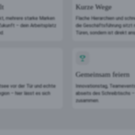
lt
Kurze Wege
kt, mehrere starke Marken
Flache Hierarchien und sch
Zukunft – dein Arbeitsplatz
die Geschäftsführung sitzt n
d.
Türen, sondern ist direkt an
Gemeinsam feiern
tsee vor der Tür und echte
Innovationstag, Teameven
gion – hier lässt es sich
abseits des Schreibtischs – 
zusammen.