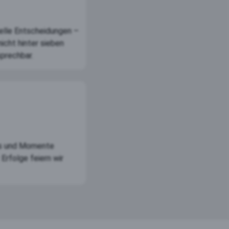
nelle Entscheidungen –
icht hinter sieben
sprechbar.
ts und Momente
Erfolge feiern wir