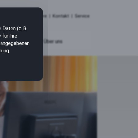
Karriere
|
Kontakt
|
Service
 Daten (z. B.
für ihre
S&N medical
Über uns
en angegebenen
rung.