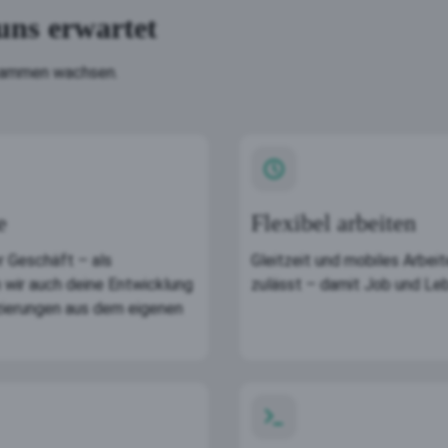
uns erwartet
usammen wachsen.
e
Flexibel arbeiten
r Geschäft – als
Gleitzeit und mobiles Arbei
n wir auch deine Entwicklung
zulässt – damit Job und L
izierungen aus dem eigenen