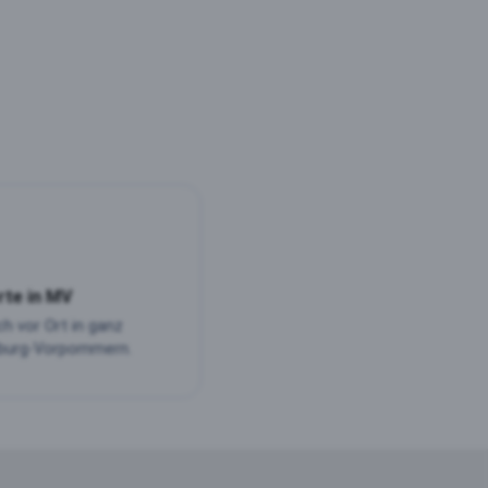
rte in MV
ch vor Ort in ganz
burg-Vorpommern.