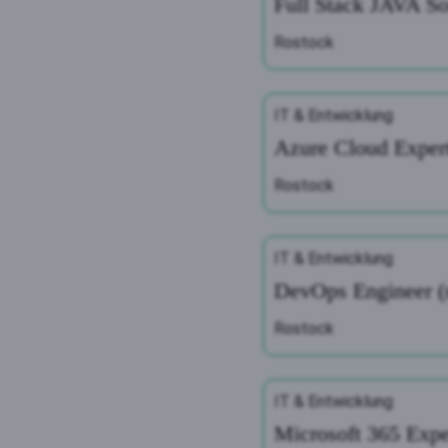
Full Stack JAVA So
Rostock
IT & Entwicklung
Azure Cloud Expert
Rostock
IT & Entwicklung
DevOps Engineer (
Rostock
IT & Entwicklung
Microsoft 365 Expe