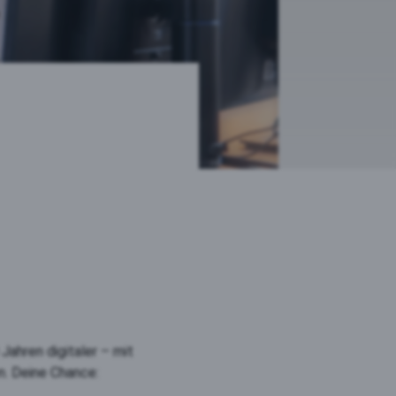
ahren digitaler – mit
on. Deine Chance: