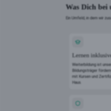
Was Dich bei 
Ein Umfeld, in dem wir z
Lernen inklusiv
Weiterbildung ist unse
Bildungsträger förder
mit Kursen und Zertif
Haus.