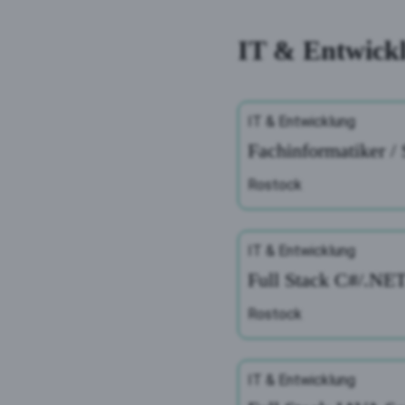
IT & Entwick
IT & Entwicklung
Fachinformatiker /
Rostock
IT & Entwicklung
Full Stack C#/.NET
Rostock
IT & Entwicklung