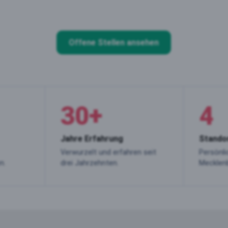
Offene Stellen ansehen
30
+
4
Jahre Erfahrung
Stando
Verwurzelt und erfahren seit
Persönli
n.
drei Jahrzehnten.
Mecklen