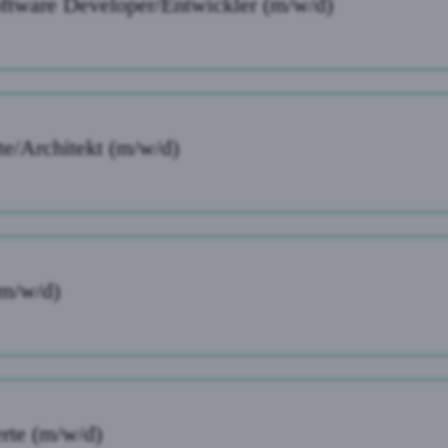
ftware Developer/Entwickler (m/w/d)
e/Architekt (m/w/d)
m/w/d)
rte (m/w/d)