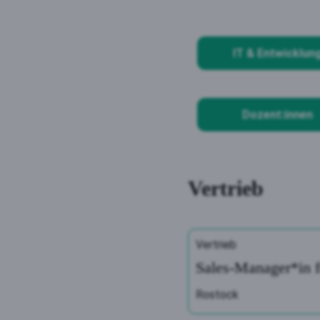
IT & Entwicklun
Dozent:innen
Vertrieb
Vertrieb
Sales-Manager*in f
Rostock