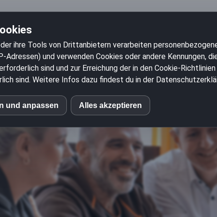
Cookies
der ihre Tools von Drittanbietern verarbeiten personenbezogene
P-Adressen) und verwenden Cookies oder andere Kennungen, die 
IT Beratung
Software Entwicklung
S&N talents
rforderlich sind und zur Erreichung der in den Cookie-Richtlini
ich sind. Weitere Infos dazu findest du in der Datenschutzerklä
en und anpassen
Alles akzeptieren
S
mo (Piwik)
le Fonts
eptieren