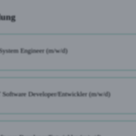
lung
 System Engineer (m/w/d)
 Software Developer/Entwickler (m/w/d)