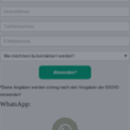
Absenden*
*Deine Angaben werden streng nach den Vorgaben der DSGVO
verwendet!
WhatsApp: