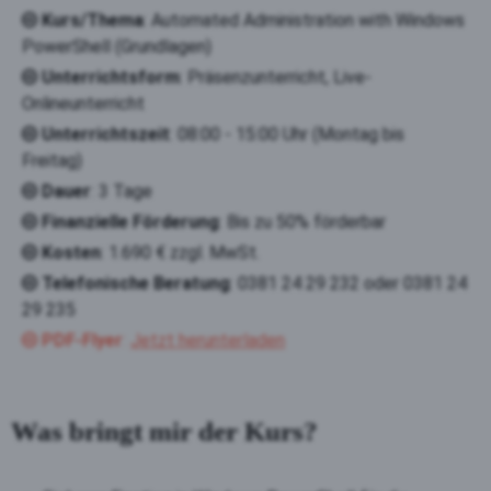
Kurs/Thema
: Automated Administration with Windows
PowerShell (Grundlagen)
Unterrichtsform
: Präsenzunterricht, Live-
Onlineunterricht
Unterrichtszeit
: 08:00 - 15:00 Uhr (Montag bis
Freitag)
Dauer
: 3 Tage
Finanzielle Förderung
: Bis zu 50% förderbar
Kosten
: 1.690 € zzgl. MwSt.
Telefonische Beratung
: 0381 24 29 232 oder 0381 24
29 235
PDF-Flyer
:
Jetzt herunterladen
Was bringt mir der Kurs?