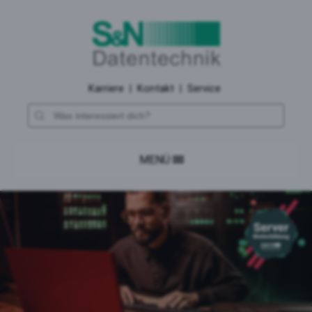
Karriere
|
Kontakt
|
Service
MENÜ