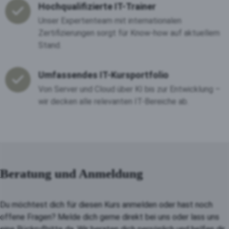
Hochqualifizierte IT-Trainer
Unser Expertenteam mit internationalen
Zertifizierungen sorgt für Know-how auf aktuellem
Stand.
Umfassendes IT-Kursportfolio
Von Server und Cloud über KI bis zur Entwicklung –
wir decken alle relevanten IT-Bereiche ab.
Beratung und Anmeldung
Du möchtest dich für diesen Kurs anmelden oder hast noch
offene Fragen? Melde dich gerne direkt bei uns oder lass uns