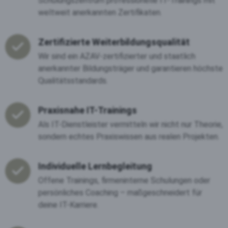
Schulungszentrum professionelle IT-Trainings mit
weltweit anerkannten Zertifikaten.
Zertifizierte Weiterbildungsqualität
Wir sind ein AZAV-zertifizierter und staatlich
anerkannter Bildungsträger und garantieren höchste
Qualitätsstandards.
Praxisnahe IT-Trainings
Als IT-Dienstleister vermitteln wir nicht nur Theorie,
sondern echtes Praxiswissen aus realen Projekten.
Individuelle Lernbegleitung
Offene Trainings, firmeninterne Schulungen oder
persönliches Coaching – maßgeschneidert für
deine IT-Karriere.