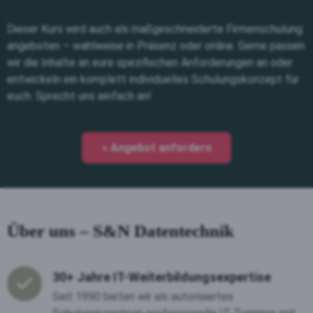
Dieser Kurs wird auch als maßgeschneiderte Firmenschulung
angeboten – wahlweise in Präsenz oder online. Gerne passen
wir die Inhalte an eure spezifischen Anforderungen an oder
entwickeln ein komplett individuelles Schulungskonzept für
euch. Sprecht uns einfach an!
» Angebot anfordern
Über uns – S&N Datentechnik
30+ Jahre IT-Weiterbildungsexpertise
Seit 1990 bieten wir als autorisiertes