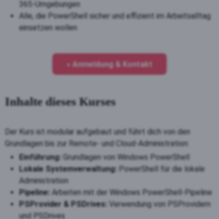
365-Umgebungen
Alle, die PowerShell sicher und effizient im Arbeitsalltag
einsetzen wollen
» Anmeldung & Kontakt
Inhalte dieses Kurses
Der Kurs ist modular aufgebaut und führt dich von den
Grundlagen bis zur Remote- und Cloud-Administration:
Einführung:
Grundlagen von Windows PowerShell
Lokale Systemverwaltung:
PowerShell für die lokale
Administration
Pipeline:
Arbeiten mit der Windows PowerShell-Pipeline
PSProvider & PSDrives:
Verwendung von PSProvidern
und PSDrives