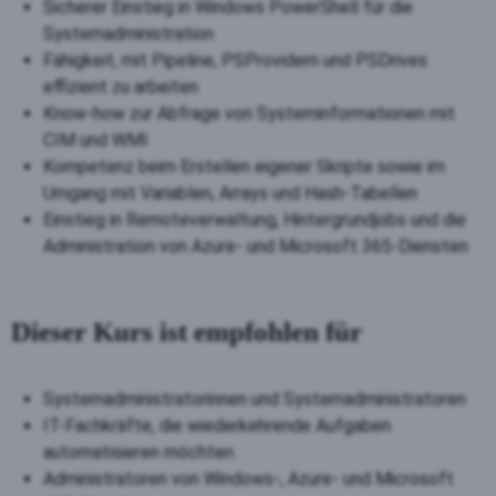
Sicherer Einstieg in Windows PowerShell für die
Systemadministration
Fähigkeit, mit Pipeline, PSProvidern und PSDrives
effizient zu arbeiten
Know-how zur Abfrage von Systeminformationen mit
CIM und WMI
Kompetenz beim Erstellen eigener Skripte sowie im
Umgang mit Variablen, Arrays und Hash-Tabellen
Einstieg in Remoteverwaltung, Hintergrundjobs und die
Administration von Azure- und Microsoft 365-Diensten
Dieser Kurs ist empfohlen für
Systemadministratorinnen und Systemadministratoren
IT-Fachkräfte, die wiederkehrende Aufgaben
automatisieren möchten
Administratoren von Windows-, Azure- und Microsoft