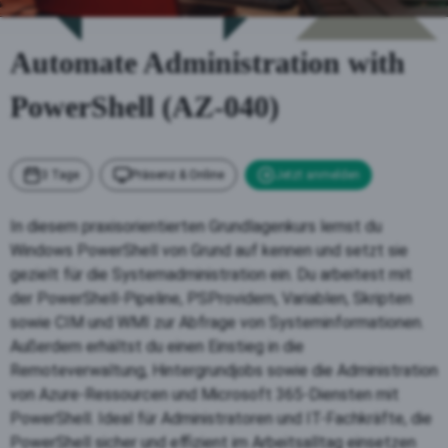
Automate Administration with
PowerShell (AZ-040)
3 Tage
Präsenz & Online
Jetzt anmelden
In diesem praxisorientierten Grundlagenkurs lernst du
Windows PowerShell von Grund auf kennen und setzt sie
gezielt für die Systemadministration ein. Du arbeitest mit
der PowerShell-Pipeline, PSProvidern, Variablen, Skripten
sowie CIM und WMI zur Abfrage von Systeminformationen.
Außerdem erhältst du einen Einstieg in die
Remoteverwaltung, Hintergrundjobs sowie die Administration
von Azure-Ressourcen und Microsoft 365-Diensten mit
PowerShell. Ideal für Administratoren und IT-Fachkräfte, die
PowerShell sicher und effizient im Arbeitsalltag einsetzen