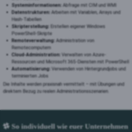
Systeminformationen:
Abfrage mit CIM und WMI
Datenstrukturen:
Arbeiten mit Variablen, Arrays und
Hash-Tabellen
Skripterstellung:
Erstellen eigener Windows
PowerShell-Skripte
Remoteverwaltung:
Administration von
Remotecomputern
Cloud-Administration:
Verwalten von Azure-
Ressourcen und Microsoft 365-Diensten mit PowerShell
Automatisierung:
Verwenden von Hintergrundjobs und
terminierten Jobs
Die Inhalte werden praxisnah vermittelt – mit Übungen und
direktem Bezug zu realen Administrationsszenarien.
So individuell wie euer Unternehmen