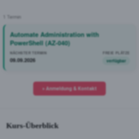
1 Termin
Automate Administration with
PowerShell (AZ-040)
09.09.2026
verfügbar
» Anmeldung & Kontakt
Kurs-Überblick