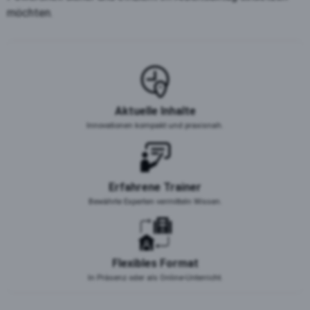
möchten.
Aktuelle Inhalte
Innovationen kompakt und praxisnah.
Erfahrene Trainer
Bewährte Experten vermitteln Wissen.
Flexibles Format
In Präsenz oder als Online-Unterricht.