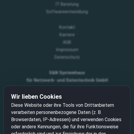
IT Beratung
Softwareentwicklung
Kontakt
Karriere
AGB
Impressum
Datenschutz
S&N Systemhaus
für Netzwerk- und Datentechnik GmbH
Freiligrathstraße 14
Wir lieben Cookies
18055 Rostock
Tel: +49 381 24 29 29
Diese Website oder ihre Tools von Drittanbietern
info@sundat.de
verarbeiten personenbezogene Daten (z. B.
Browserdaten, IP-Adressen) und verwenden Cookies
oder andere Kennungen, die für ihre Funktionsweise
erforderlich sind und zur Erreichung der in den