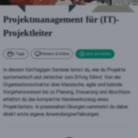
Projektmanagement für (IT)-
Projektleiter
5 Tage
Präsenz & Online
Jetzt anmelden
In diesem fünftägigen Seminar lernst du, wie du Projekte
systematisch und zielsicher zum Erfolg führst. Von der
Organisationsstruktur über klassische, agile und hybride
Vorgehensweisen bis zu Planung, Steuerung und Abschluss
erhältst du das komplette Handwerkszeug eines
Projektleiters. In praxisnahen Übungen sammelst du dabei
direkt erste eigene Anwendungserfahrungen.