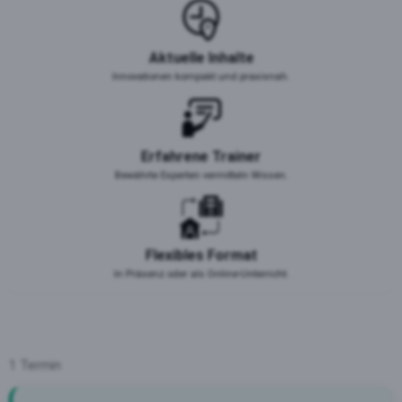
Aktuelle Inhalte
Innovationen kompakt und praxisnah.
Erfahrene Trainer
Bewährte Experten vermitteln Wissen.
Flexibles Format
In Präsenz oder als Online-Unterricht.
1 Termin