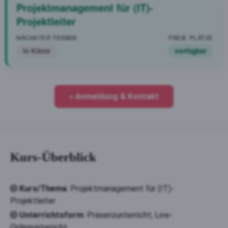
Projektmanagement für (IT)-
Projektleiter
In Kürze
verfügbar
» Anmeldung & Kontakt
Kurs-Überblick
Kurs/Thema
: Projektmanagement für (IT)-
Projektleiter
Unterrichtsform
: Präsenzunterricht, Live-
Onlineunterricht