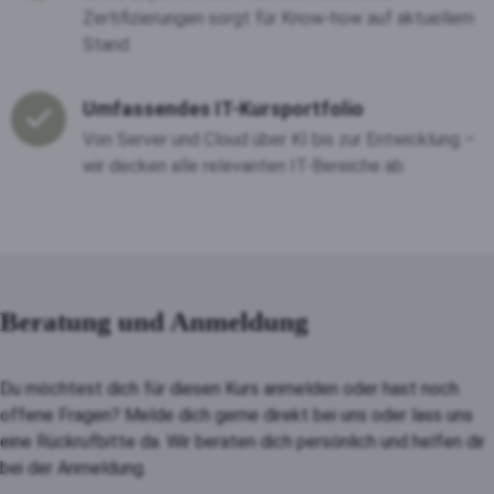
Zertifizierungen sorgt für Know-how auf aktuellem
Stand.
Umfassendes IT-Kursportfolio
Von Server und Cloud über KI bis zur Entwicklung –
wir decken alle relevanten IT-Bereiche ab.
Beratung und Anmeldung
Du möchtest dich für diesen Kurs anmelden oder hast noch
offene Fragen? Melde dich gerne direkt bei uns oder lass uns
eine Rückrufbitte da. Wir beraten dich persönlich und helfen dir
bei der Anmeldung.