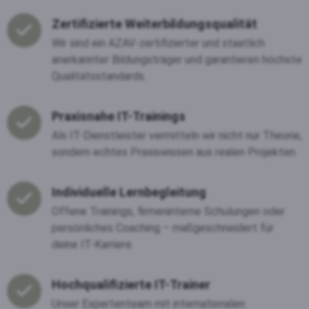
Zertifizierte Weiterbildungsqualität
Wir sind ein AZAV-zertifizierter und staatlich
anerkannter Bildungsträger und garantieren höchste
Qualitätsstandards.
Praxisnahe IT-Trainings
Als IT-Dienstleister vermitteln wir nicht nur Theorie,
sondern echtes Praxiswissen aus realen Projekten.
Individuelle Lernbegleitung
Offene Trainings, firmeninterne Schulungen oder
persönliches Coaching – maßgeschneidert für
deine IT-Karriere.
Hochqualifizierte IT-Trainer
Unser Expertenteam mit internationalen