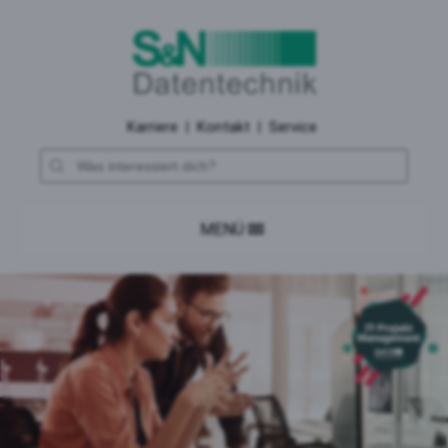
Karriere
|
Kontakt
|
Service
MENÜ