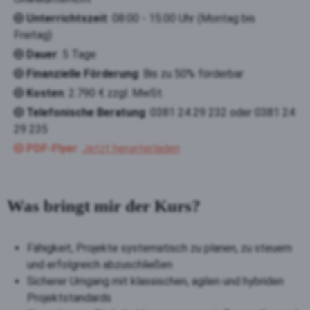
Unterrichtszeit
: 08:00 - 15:00 Uhr (Montag bis
Freitag)
Dauer
: 5 Tage
Finanzielle Förderung
: Bis zu 50% förderbar
Kosten
: 2.790 € zzgl. MwSt.
Telefonische Beratung
: 0381 24 29 232 oder 0381 24
29 235
PDF-Fl
yer
:
Jetzt herunterladen
Was bringt mir der Kurs?
Fähigkeit, Projekte systematisch zu planen, zu steuern
und erfolgreich abzuschließen
Sicherer Umgang mit klassischen, agilen und hybriden
Projektstandards