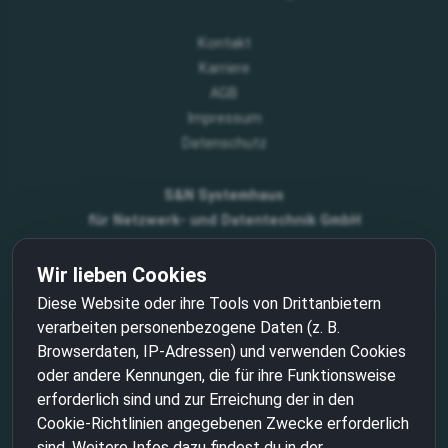
Kontakt
Karriere
AGB
Impressum
Datenschutz
S&N Systemhaus
für Netzwerk- und Datentechnik GmbH
Freiligrathstraße 14
Wir lieben Cookies
18055 Rostock
Tel: +49 381 24 29 29
Diese Website oder ihre Tools von Drittanbietern
info@sundat.de
verarbeiten personenbezogene Daten (z. B.
Browserdaten, IP-Adressen) und verwenden Cookies
oder andere Kennungen, die für ihre Funktionsweise
erforderlich sind und zur Erreichung der in den
Cookie-Richtlinien angegebenen Zwecke erforderlich
Zertifiziert durch die Hanseatische Zertifizierungsagentur
sind. Weitere Infos dazu findest du in der