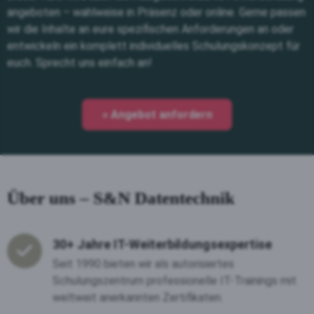
angeboten – wahlweise in Präsenz oder online. Gerne passen
wir die Inhalte an eure spezifischen Anforderungen an oder
entwickeln ein komplett individuelles Schulungskonzept für
euch. Sprecht uns einfach an!
» Angebot anfordern
Über uns – S&N Datentechnik
30+ Jahre IT-Weiterbildungsexpertise
Seit 1990 bieten wir als autorisiertes
Schulungszentrum professionelle IT-Trainings mit
weltweit anerkannten Zertifikaten.