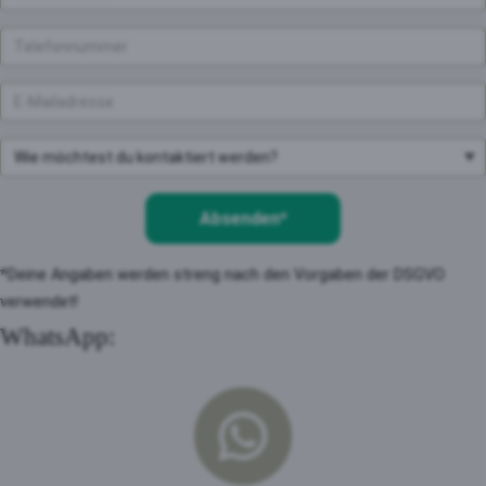
Absenden*
*Deine Angaben werden streng nach den Vorgaben der DSGVO
verwendet!
WhatsApp: