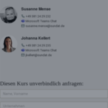
Susanne Mense
+49 381 24 29 232
Microsoft Teams Chat
susanne.mense@sundat.de
Johanna Kellert
+49 381 24 29 235
Microsoft Teams Chat
jkellert@sundat.de
Diesen Kurs unverbindlich anfragen: