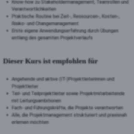
Know-how zu Stakeholdermanagement, Teamrollen und
Verantwortlichkeiten
Praktische Routine bei Zeit-, Ressourcen-, Kosten-,
Risiko- und Changemanagement
Erste eigene Anwendungserfahrung durch Übungen
entlang des gesamten Projektverlaufs
Dieser Kurs ist empfohlen für
Angehende und aktive (IT-)Projektleiterinnen und
Projektleiter
Teil- und Teilprojektleiter sowie Projektmitarbeitende
mit Leitungsambitionen
Fach- und Führungskräfte, die Projekte verantworten
Alle, die Projektmanagement strukturiert und praxisnah
erlernen möchten