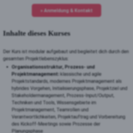
» Anmeldung & Kontakt
Inhalte dieses Kurses
Der Kurs ist modular aufgebaut und begleitet dich durch den
gesamten Projektlebenszyklus:
Organisationsstruktur, Prozess- und
Projektmanagement:
klassische und agile
Projektstandards, modernes Projektmanagement als
hybrides Vorgehen, Initialisierungsphase, Projektziel und
Stakeholdermanagement, Prozess-Input/Output,
Techniken und Tools, Wissensgebiete im
Projektmanagement, Teamrollen und
Verantwortlichkeiten, Projektauftrag und Vorbereitung
des Kickoff-Meetings sowie Prozesse der
Planungsphase