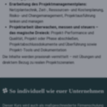
Erarbeitung des Projektmanagementplans:
Netzplantechnik, Zeit-, Ressourcen- und Kostenplanung,
Risiko- und Changemanagement, Projektausführung
lenken und managen
Projektarbeit überwachen, messen und steuern –
das magische Dreieck:
Projekt-Performance und
Qualität, Projekt oder Phase abschließen,
Projektabschlussdokumente und Überführung sowie
Projekt-Tools und Dokumentation
Die Inhalte werden praxisnah vermittelt – mit Übungen und
direktem Bezug zu realen Projektszenarien.
So individuell wie euer Unternehmen
Dieser Kurs wird auch als maßgeschneiderte Firmenschulung